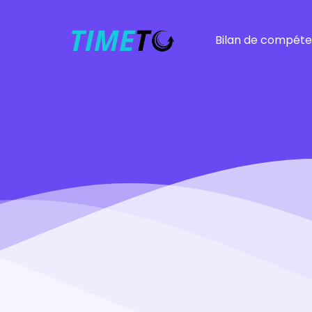
Bilan de compét
Bilan
Bilan rapide
Fonction publique
Entrepreneurs
Burnout
Harcèlement mora
Près de chez vous
Autres bilans