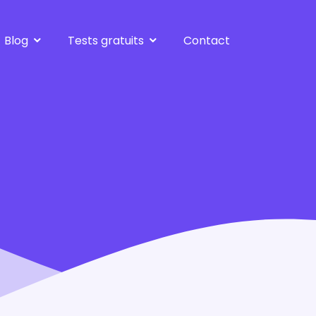
Blog
Tests gratuits
Contact
Bilan gratuit
Tests de réorientation
Harcèlement moral
Test de personnalité
Burnout
Test Burnout
Métiers d'avenir
Tous les tests
Souffrance au travail
Créer son entreprise
Après le bilan
Tous les articles