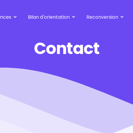
ences
Bilan d'orientation
Reconversion
Standard
se réorienter
Approfondi
à 30-40-50 ans
Contact
Vers le métier de ...
après le métier de ..
suite inaptitude
Créer son entreprise
l