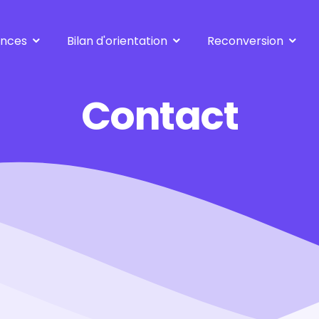
ences
Bilan d'orientation
Reconversion
Standard
se réorienter
Approfondi
à 30-40-50 ans
Contact
Vers le métier de ...
après le métier de ..
suite inaptitude
Créer son entreprise
l