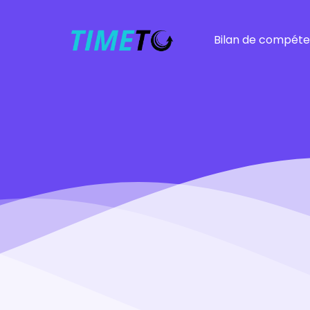
Bilan de compét
Bilan
Bilan rapide
Fonction publique
Entrepreneurs
Burnout
Harcèlement mora
Près de chez vous
Autres bilans