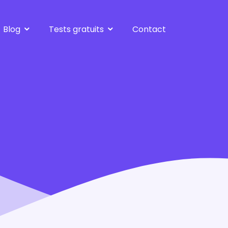
Blog
Tests gratuits
Contact
Bilan gratuit
Tests de réorientation
Harcèlement moral
Test de personnalité
Burnout
Test Burnout
Métiers d'avenir
Tous les tests
Souffrance au travail
Créer son entreprise
Après le bilan
Tous les articles