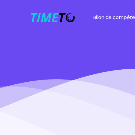
Bilan de compét
Bilan
Bilan rapide
Fonction publique
Entrepreneurs
Burnout
Harcèlement mora
Près de chez vous
Autres bilans