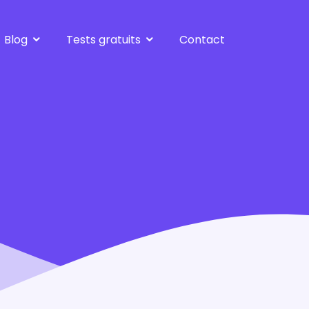
Blog
Tests gratuits
Contact
Bilan gratuit
Tests de réorientation
Harcèlement moral
Test de personnalité
Burnout
Test Burnout
Métiers d'avenir
Tous les tests
Souffrance au travail
Créer son entreprise
Après le bilan
Tous les articles