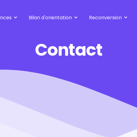
ences
Bilan d'orientation
Reconversion
Standard
se réorienter
Approfondi
à 30-40-50 ans
Contact
Vers le métier de ...
après le métier de ..
suite inaptitude
Créer son entreprise
l