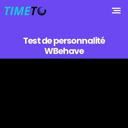
Test de personnalité
WBehave