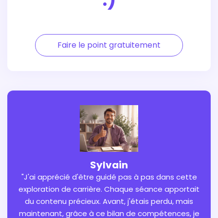
Faire le point gratuitement
Sylvain
"J'ai apprécié d'être guidé pas à pas dans cette
exploration de carrière. Chaque séance apportait
du contenu précieux. Avant, j'étais perdu, mais
maintenant, grâce à ce bilan de compétences, je