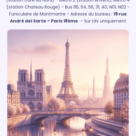
(station Gare du Nord)
- Métro 2 (station Anvers), Métro 4
(station Chateau Rouge)
- Bus 85, 54, 56, 31, 40, N01, N02
-
Funiculaire de Montmartre
- Adresse du bureau :
19 rue
André del Sarte – Paris 18ème
- Sur rdv uniquement